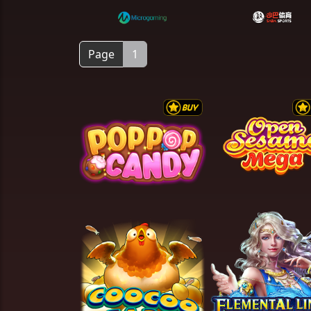
Page
1